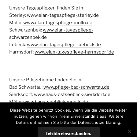
Unsere Tagespflegen finden Sie in
Sterley:
www.elan-tagespflege-sterley.de
Mölln:
www.elan-tagespflege-mölln.de
Schwarzenbek:
www.elan-tagespflege-
schwarzenbek.de
Lübeck:
www.elan-tagespflege-luebeck.de
Harmsdorf:
www.elan-tagespflege-harmsdorf.de
Unsere Pflegeheime finden Sie in
Bad Schwartau:
www.pflege-bad-schwartau.de
Sierksdorf:
www.haus-ostseeblick-sierkdorf.de
Mölln:
www.haus-seeblick-moelln.de
Diese Website benutzt Cookies. Wenn Sie die Website weiter
nutzen, gehen wir von Ihrem Einverständnis aus. Weitere
Details entnehmen Sie bitte der Datenschutzerklärung.
Ich bin einverstanden.