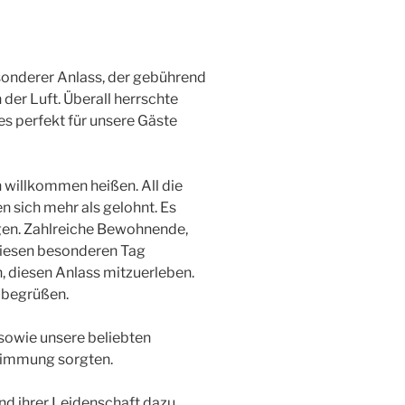
esonderer Anlass, der gebührend
der Luft. Überall herrschte
es perfekt für unsere Gäste
h willkommen heißen. All die
 sich mehr als gelohnt. Es
gen. Zahlreiche Bewohnende,
 diesen besonderen Tag
n, diesen Anlass mitzuerleben.
h begrüßen.
 sowie unsere beliebten
Stimmung sorgten.
und ihrer Leidenschaft dazu