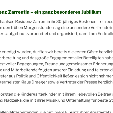
enz Zarrentin – ein ganz besonderes Jubiläum
chaalsee Residenz Zarrentin ihr 30-jähriges Bestehen – ein b
 in den frühen Morgenstunden lag eine besondere Vorfreude in 
rt, aufgebaut, vorbereitet und organisiert, damit am Ende all
erledigt wurden, durften wir bereits die ersten Gäste herzlic
orbereitung und das große Engagement aller Beteiligten haben
est voller Begegnungen, Freude und gemeinsamer Erinnerun
te und Mitarbeitende folgten unserer Einladung und feierten
ter aus Politik und Öffentlichkeit ließen es sich nicht nehme
ermeister Klaus Draeger sowie Vertreter der Presse herzlic
 sorgten die Kindergartenkinder mit ihrem liebevollen Beitrag
x Nadzeika, die mit ihrer Musik und Unterhaltung für beste 
allen Mitarbeitenden, die mit ihrem Einsatz, ihrer Kreativität 