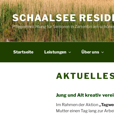
Zum
Inhalt
SCHAALSEE RESID
springen
Pflegeeinrichtung für Senioren in Zarrentin am schön
Startseite
Leistungen
Über uns
AKTUELLE
Jung und Alt kreativ vere
Im Rahmen der Aktion
„Tagwer
Mutter einen Tag lang zur Arb