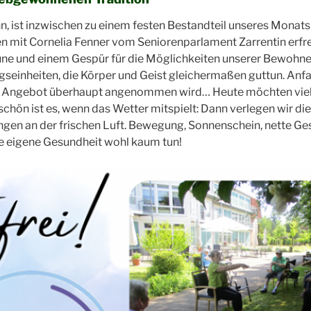
ann, ist inzwischen zu einem festen Bestandteil unseres Mon
mit Cornelia Fenner vom Seniorenparlament Zarrentin erfreu
une und einem Gespür für die Möglichkeiten unserer Bewohne
inheiten, die Körper und Geist gleichermaßen guttun. Anfa
das Angebot überhaupt angenommen wird… Heute möchten vie
chön ist es, wenn das Wetter mitspielt: Dann verlegen wir d
ngen an der frischen Luft. Bewegung, Sonnenschein, nette 
e eigene Gesundheit wohl kaum tun!