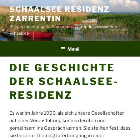
Zum
SCHAALSEE RESIDENZ
Inhalt
ZARRENTIN
springen
Pflegeeinrichtung für Senioren in Zarrentin am schönen
Schaalsee
Menü
DIE GESCHICHTE
DER SCHAALSEE-
RESIDENZ
Es war im Jahre 1990, als sich unsere Gesellschafter
auf einer Veranstaltung kennen lernten und
gemeinsam ins Gespräch kamen. Sie stellten fest, dass
sie bei dem Thema „Unterbringung in einer