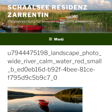
Zum
SCHAALSEE RESIDENZ
Inhalt
ZARRENTIN
springen
Pflegeeinrichtung für Senioren in Zarrentin am schönen
Schaalsee
Menü
u7944475198_landscape_photo_
wide_river_calm_water_red_small
_b_ed0eb16d-b92f-4bee-81ce-
f795d9c5b9c7_0