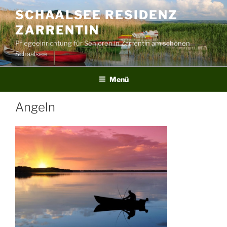
Zum
SCHAALSEE RESIDENZ
Inhalt
ZARRENTIN
springen
Pflegeeinrichtung für Senioren in Zarrentin am schönen
Schaalsee
Menü
Angeln