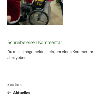
Schreibe einen Kommentar
Du musst
angemeldet
sein, um einen Kommentar
abzugeben.
Beitragsnavigation
Vorheriger
ZURÜCK
Beitrag
Aktuelles