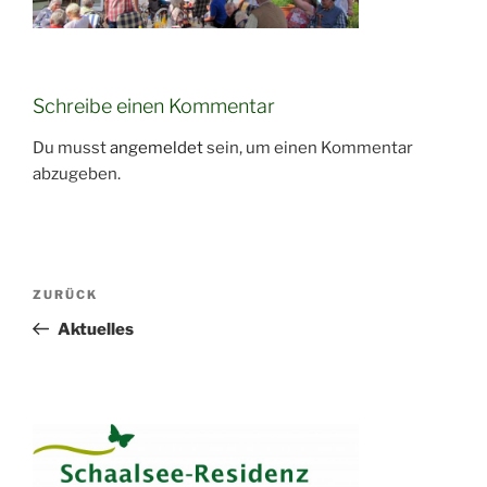
Schreibe einen Kommentar
Du musst
angemeldet
sein, um einen Kommentar
abzugeben.
Beitragsnavigation
Vorheriger
ZURÜCK
Beitrag
Aktuelles